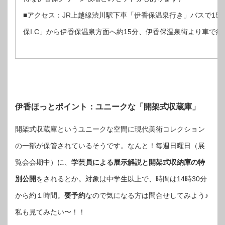
■アクセス：JR上越線渋川駅下車「伊香保温泉行き」バスで15
保I.C」から伊香保温泉方面へ約15分、伊香保温泉街より車で約
伊香ほっとポイント：ユニークな「開架式収蔵庫」
開架式収蔵庫というユニークな空間に現代美術コレクション
の一部が保管されているそうです。なんと！毎週日曜日（展
覧会会期中）に、
学芸員による展示解説と開架式収納庫の特
別公開
をされるとか。対象は中学生以上で、時間は14時30分
から約１時間。
要予約
なので気になる方は問合せしてみよう♪
私も見てみたい〜！！