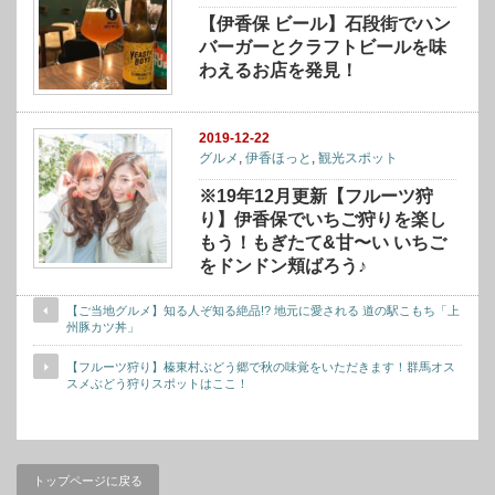
【伊香保 ビール】石段街でハン
バーガーとクラフトビールを味
わえるお店を発見！
2019-12-22
グルメ
,
伊香ほっと
,
観光スポット
※19年12月更新【フルーツ狩
り】伊香保でいちご狩りを楽し
もう！もぎたて&甘〜い いちご
をドンドン頬ばろう♪
【ご当地グルメ】知る人ぞ知る絶品!? 地元に愛される 道の駅こもち「上
州豚カツ丼」
【フルーツ狩り】榛東村ぶどう郷で秋の味覚をいただきます！群馬オス
スメぶどう狩りスポットはここ！
トップページに戻る