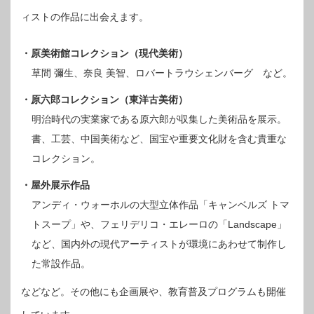
ィストの作品に出会えます。
・
原美術館コレクション（現代美術）
草間 彌生、奈良 美智、ロバートラウシェンバーグ など。
・
原六郎コレクション（東洋古美術）
明治時代の実業家である原六郎が収集した美術品を展示。
書、工芸、中国美術など、国宝や重要文化財を含む貴重な
コレクション。
・
屋外展示作品
アンディ・ウォーホルの大型立体作品「キャンベルズ トマ
トスープ」や、フェリデリコ・エレーロの「Landscape」
など、国内外の現代アーティストが環境にあわせて制作し
た常設作品。
などなど。その他にも企画展や、教育普及プログラムも開催