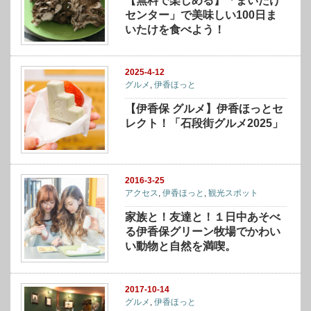
【無料で楽しめる】「まいたけ
センター」で美味しい100日ま
いたけを食べよう！
2025-4-12
グルメ
,
伊香ほっと
【伊香保 グルメ】伊香ほっとセ
レクト！「石段街グルメ2025」
2016-3-25
アクセス
,
伊香ほっと
,
観光スポット
家族と！友達と！１日中あそべ
る伊香保グリーン牧場でかわい
い動物と自然を満喫。
2017-10-14
グルメ
,
伊香ほっと