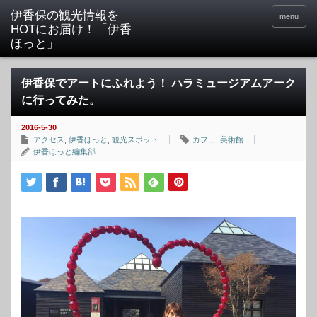
menu
伊香保でアートにふれよう！ ハラミュージアムアーク
に行ってみた。
2016-5-30
アクセス
,
伊香ほっと
,
観光スポット
カフェ
,
美術館
伊香ほっと編集部