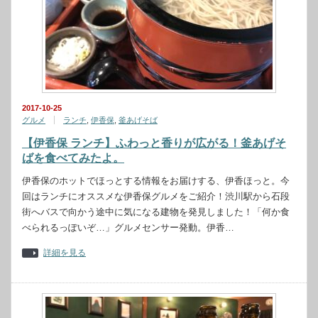
2017-10-25
グルメ
ランチ
,
伊香保
,
釜あげそば
【伊香保 ランチ】ふわっと香りが広がる！釜あげそ
ばを食べてみたよ。
伊香保のホットでほっとする情報をお届けする、伊香ほっと。今
回はランチにオススメな伊香保グルメをご紹介！渋川駅から石段
街へバスで向かう途中に気になる建物を発見しました！「何か食
べられるっぽいぞ…」グルメセンサー発動。伊香…
詳細を見る