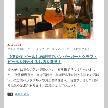
2017-10-14
グルメ
,
伊香ほっと
クラフトビール
,
ハンバーガー
,
石段街グルメ
【伊香保 ビール】石段街でハンバーガーとクラフト
ビールを味わえるお店を発見！
湯あがりは黄金のアレで潤いたい…石段街で見つけちゃいまし
た！ 伊香保温泉といえば石段街。与謝野晶子の詩が刻まれた石段
沿いには食べ歩きグルメやお土産物屋さん、昔遊び、そして日帰
り温泉や足湯があります。温泉の後はプシュッと…
詳細を見る