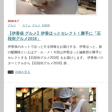
2018-6-7
グルメ
カフェ
,
グルメ
,
石段街
【伊香保 グルメ】伊香ほっとセレクト！勝手に「石
段街グルメ2018」
伊香保のホットでほっとする情報をお届けする、伊香ほっと。旅
の醍醐味といえばグ・ル・メ！今回は伊香ほっと編集部が勝手に
セレクトする【石段街グルメ2018】をお届けします。 伊香保バス
ターミナルから【石段街グルメ2018】探…
詳細を見る