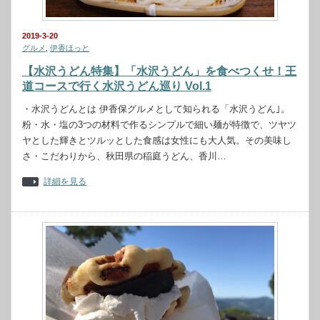
2019-3-20
グルメ
,
伊香ほっと
【水沢うどん特集】「水沢うどん」を食べつくせ！王
道コースで行く水沢うどん巡り Vol.1
・水沢うどんとは 伊香保グルメとして知られる「水沢うどん｣。
粉・水・塩の3つの材料で作るシンプルで細い麺が特徴で、ツヤツ
ヤとした輝きとツルッとした食感は女性にも大人気。その美味し
さ・こだわりから、秋田県の稲庭うどん、香川…
詳細を見る