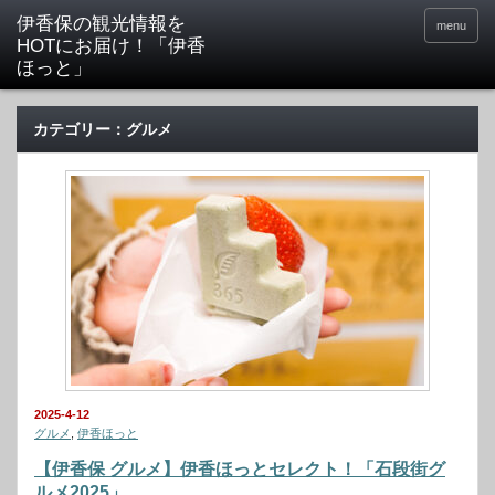
menu
カテゴリー：グルメ
2025-4-12
グルメ
,
伊香ほっと
【伊香保 グルメ】伊香ほっとセレクト！「石段街グ
ルメ2025」