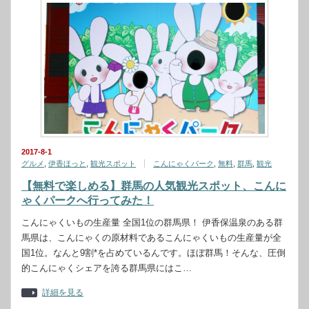
2017-8-1
グルメ
,
伊香ほっと
,
観光スポット
こんにゃくパーク
,
無料
,
群馬
,
観光
【無料で楽しめる】群馬の人気観光スポット、こんに
ゃくパークへ行ってみた！
こんにゃくいもの生産量 全国1位の群馬県！ 伊香保温泉のある群
馬県は、こんにゃくの原材料であるこんにゃくいもの生産量が全
国1位。なんと9割*を占めているんです。ほぼ群馬！そんな、圧倒
的こんにゃくシェアを誇る群馬県にはこ…
詳細を見る