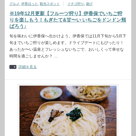
グルメ
,
伊香ほっと
,
観光スポット
イチゴ狩り
,
遊び
※19年12月更新【フルーツ狩り】伊香保でいちご狩
りを楽しもう！もぎたて&甘〜い いちごをドンドン頬
ばろう♪
旬を味わいに伊香保へ出かけよう。伊香保では11月下旬から5月下
旬までいちご狩りが楽しめます。ドライブデートにもぴったり！
あったか〜い温泉とフレッシュないちごで、おいしくって幸せな
時間を過ごしませんか？ …
詳細を見る