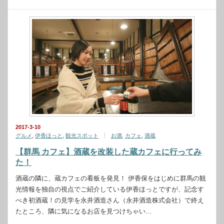
2017-3-10
グルメ
,
伊香ほっと
,
観光スポット
お酒
,
カフェ
,
酒蔵
【群馬 カフェ】酒蔵を改装した蔵カフェに行ってみ
た！
酒蔵の隣に、蔵カフェの看板を発見！ 伊香保をはじめに群馬の観
光情報を独自の視点でご紹介している伊香ほっとですが、記念す
べき初酒蔵！の見学を永井酒造さん（永井酒造株式会社）で終え
たところ、隣に気になるお店を見つけちゃい…