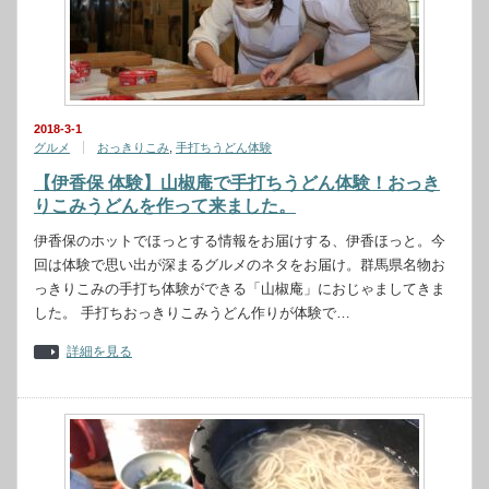
2018-3-1
グルメ
おっきりこみ
,
手打ちうどん体験
【伊香保 体験】山椒庵で手打ちうどん体験！おっき
りこみうどんを作って来ました。
伊香保のホットでほっとする情報をお届けする、伊香ほっと。今
回は体験で思い出が深まるグルメのネタをお届け。群馬県名物お
っきりこみの手打ち体験ができる「山椒庵」におじゃましてきま
した。 手打ちおっきりこみうどん作りが体験で…
詳細を見る