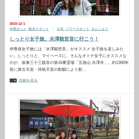
2015-12-1
伊香ほっと
,
観光スポット
お寺
,
パワースポット
,
まんじゅう
しっとり女子旅。水澤観世音に行こう！
伊香保女子旅には「水澤観世音」がオススメ 女子旅を楽しみた
い。しっとりと、マイペースに。そんなオトナ女子にオススメな
のが、坂東三十三観音の第16番霊場「五徳山 水澤寺」。約1300年
前に推古天皇・持統天皇の勅願により創…
詳細を見る