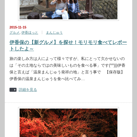
2015-11-15
グルメ
,
伊香ほっと
まんじゅう
伊香保の【新グルメ】を探せ！モリモリ食べてレポー
トしたよ～
旅の楽しみ方は人によって様々ですが、私にとって欠かせないの
は「その土地ならではの美味しいものを食べる事」です(^^)))伊香
保と言えば「温泉まんじゅう発祥の地」と言う事で 【保存版】
伊香保の温泉まんじゅうを食べ比べてみ…
詳細を見る