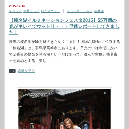
2015-12-16
イベント
,
伊香ほっと
,
観光スポット
イルミネーション
,
榛名湖
【榛名湖イルミネーションフェスタ2015】55万個の
光がキレイでウットリ・・・早速レポートしてきまし
た！
漆黒の榛名湖が55万球のきらめく世界に！ 標高1,084mに位置する
「榛名湖」は、群馬県高崎市にあります。日光の中禅寺湖に次い
で２番目の標高を誇る湖というだけあって、澄んだ空気と榛名富
士を始めとする、美し…
詳細を見る