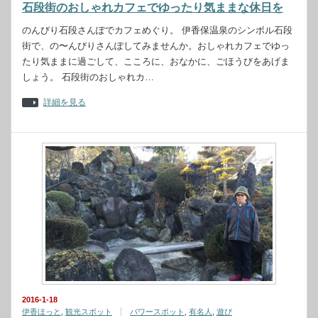
石段街のおしゃれカフェでゆったり気ままな休日を
のんびり石段さんぽでカフェめぐり。 伊香保温泉のシンボル石段
街で、の〜んびりさんぽしてみませんか。おしゃれカフェでゆっ
たり気ままに過ごして、こころに、おなかに、ごほうびをあげま
しょう。 石段街のおしゃれカ…
詳細を見る
2016-1-18
伊香ほっと
,
観光スポット
パワースポット
,
有名人
,
遊び