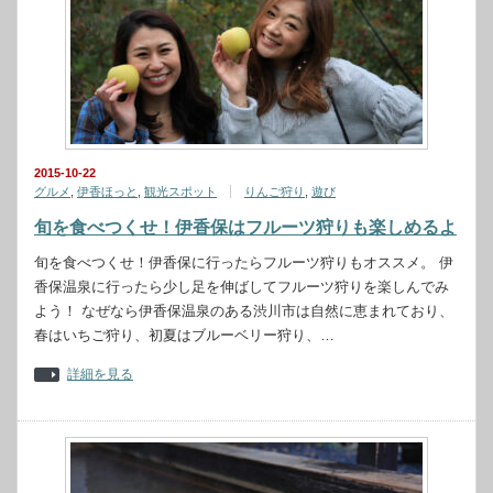
2015-10-22
グルメ
,
伊香ほっと
,
観光スポット
りんご狩り
,
遊び
旬を食べつくせ！伊香保はフルーツ狩りも楽しめるよ
旬を食べつくせ！伊香保に行ったらフルーツ狩りもオススメ。 伊
香保温泉に行ったら少し足を伸ばしてフルーツ狩りを楽しんでみ
よう！ なぜなら伊香保温泉のある渋川市は自然に恵まれており、
春はいちご狩り、初夏はブルーベリー狩り、…
詳細を見る