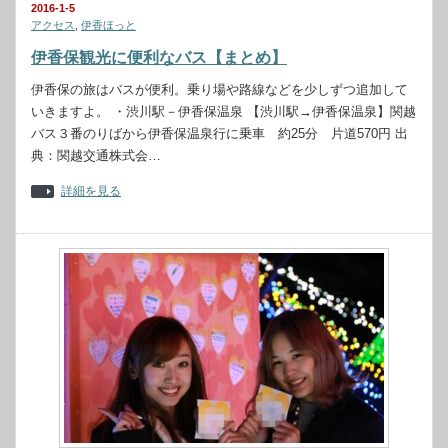
2016-1-5
アクセス
,
伊香ほっと
伊香保観光に便利なバス【まとめ】
伊香保の旅はバスが便利。乗り場や路線などを少しずつ追加して
いきますよ。 ・渋川駅－伊香保温泉 【渋川駅→伊香保温泉】関越
バス３番のりばから伊香保温泉行に乗車 約25分 片道570円 出
典：関越交通株式会…
詳細を見る