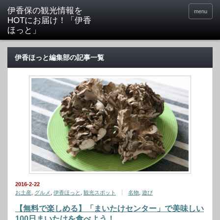
menu
伊香ほっと編集部の記事一覧
2016-2-22
お土産
,
グルメ
,
伊香ほっと
,
観光スポット
名物
,
遊び
【無料で楽しめる】「まいたけセンター」で美味しい
100日まいたけを食べよう！