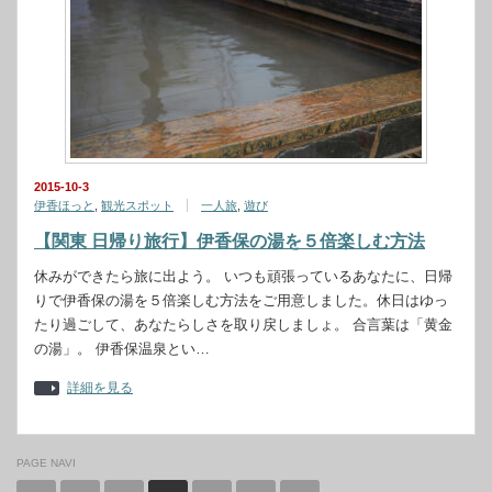
2015-10-3
伊香ほっと
,
観光スポット
一人旅
,
遊び
【関東 日帰り旅行】伊香保の湯を５倍楽しむ方法
休みができたら旅に出よう。 いつも頑張っているあなたに、日帰
りで伊香保の湯を５倍楽しむ方法をご用意しました。休日はゆっ
たり過ごして、あなたらしさを取り戻しましょ。 合言葉は「黄金
の湯」。 伊香保温泉とい…
詳細を見る
PAGE NAVI