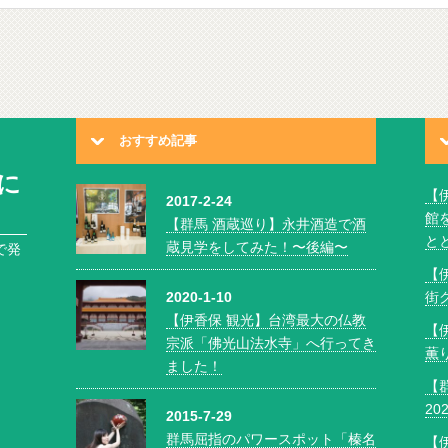
おすすめ記事
に
【
2017-2-24
館
【群馬 酒蔵巡り】永井酒造で酒
と
蔵見学をしてみた！〜後編〜
で発
【
2020-1-10
街グ
【伊香保 観光】台湾最大の仏教
【
宗派「佛光山法水寺」へ行ってき
薫
ました！
【
2
2015-7-29
群馬屈指のパワースポット「榛名
【