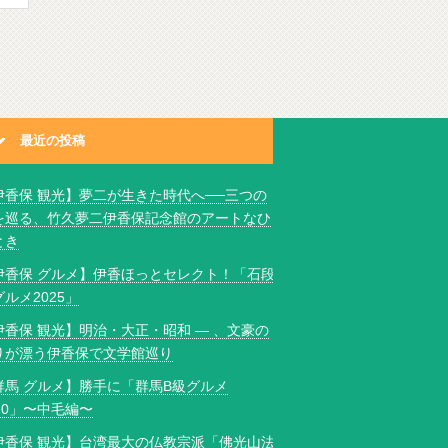
最近の投稿
伊香保 観光】夢二が生きた時代へ──三つの
を巡る、竹久夢二伊香保記念館のアートなひ
とき
伊香保 グルメ】伊香ほっとセレクト！「石段
ルメ2025」
伊香保 観光】明治・大正・昭和 ― 、文豪の
りが漂う伊香保で文学館巡り
群馬 グルメ】勝手に「群馬B級グルメ
020」〜中毛編〜
伊香保 観光】台湾最大の仏教宗派「佛光山法