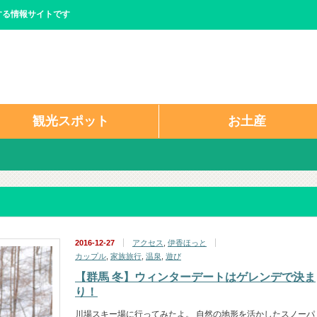
する情報サイトです
観光スポット
お土産
2016-12-27
アクセス
,
伊香ほっと
カップル
,
家族旅行
,
温泉
,
遊び
【群馬 冬】ウィンターデートはゲレンデで決ま
り！
川場スキー場に行ってみたよ。 自然の地形を活かしたスノーパ