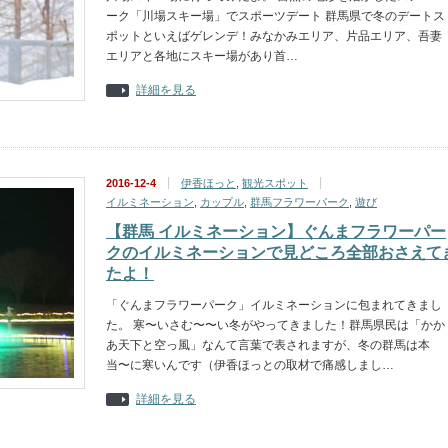
ーク「川場スキー場」でスポーツデート 群馬県で冬のデートス
ポットといえばゲレンデ！みなかみエリア、片品エリア、吾妻
エリアと各地にスキー場があり首…
詳細を見る
2016-12-4
伊香ほっと
,
観光スポット
イルミネーション
,
カップル
,
群馬フラワーパーク
,
遊び
【群馬 イルミネーション】ぐんまフラワーパー
クのイルミネーションで見どころ全部おさえて
たよ！
「ぐんまフラワーパーク」イルミネーションに包まれてきまし
た。 寒〜いさむ〜〜い冬がやってきました！群馬県民は「かか
あ天下と空っ風」なんて言葉で表されますが、冬の群馬は本
当〜に寒いんです（伊香ほっとの取材で痛感しまし…
詳細を見る