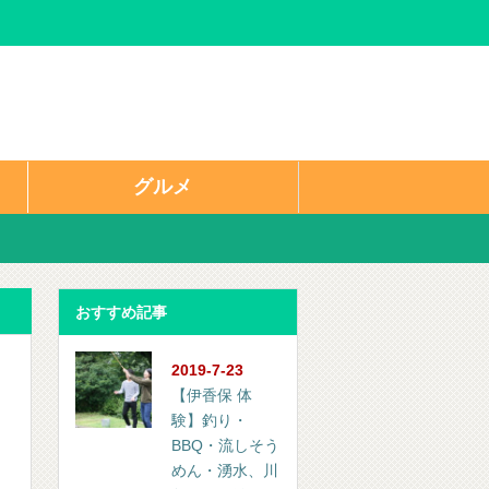
グルメ
おすすめ記事
2019-7-23
【伊香保 体
験】釣り・
BBQ・流しそう
めん・湧水、川