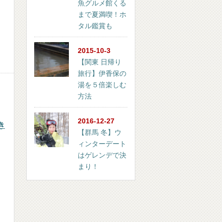
魚グルメ館くる
まで夏満喫！ホ
タル鑑賞も
2015-10-3
【関東 日帰り
旅行】伊香保の
湯を５倍楽しむ
方法
2016-12-27
き
【群馬 冬】ウ
ィンターデート
はゲレンデで決
まり！