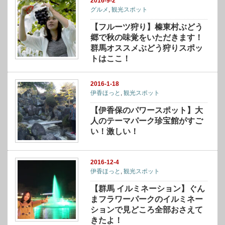
2016-9-2
グルメ
,
観光スポット
【フルーツ狩り】榛東村ぶどう
郷で秋の味覚をいただきます！
群馬オススメぶどう狩りスポッ
トはここ！
2016-1-18
伊香ほっと
,
観光スポット
【伊香保のパワースポット】大
人のテーマパーク珍宝館がすご
い！激しい！
2016-12-4
伊香ほっと
,
観光スポット
【群馬 イルミネーション】ぐん
まフラワーパークのイルミネー
ションで見どころ全部おさえて
きたよ！