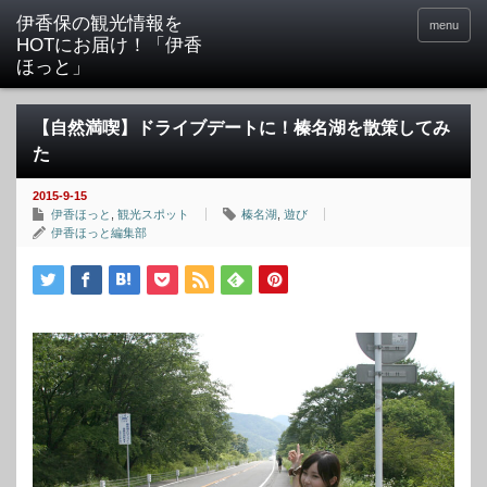
menu
【自然満喫】ドライブデートに！榛名湖を散策してみ
た
2015-9-15
伊香ほっと
,
観光スポット
榛名湖
,
遊び
伊香ほっと編集部