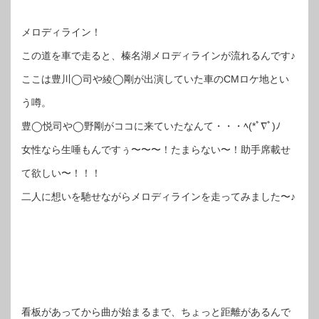
メロディライン！
この道を車で走ると、榛名湖メロディラインが流れるんです♪
ここは豊川◯司や綾◯剛が出演していた車のCMロケ地とい
う噂。
豊◯悦司や◯野剛がココに来ていたなんて・・・ﾍ(*ﾟ∇ﾟ)ﾉ
女性なら生唾もんですぅ〜〜〜！たまらない〜！助手席載せ
て欲しい〜！！！
二人に想いを馳せながらメロディラインを走ってみました〜♪
看板があってから曲が始まるまで、ちょっと距離があるんで