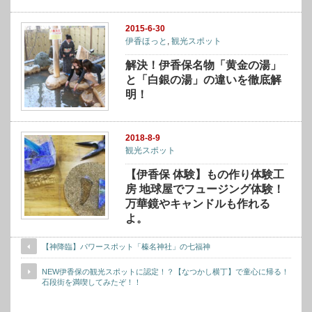
2015-6-30
伊香ほっと
,
観光スポット
解決！伊香保名物「黄金の湯」
と「白銀の湯」の違いを徹底解
明！
2018-8-9
観光スポット
【伊香保 体験】もの作り体験工
房 地球屋でフュージング体験！
万華鏡やキャンドルも作れる
よ。
【神降臨】パワースポット「榛名神社」の七福神
NEW伊香保の観光スポットに認定！？【なつかし横丁】で童心に帰る！
石段街を満喫してみたぞ！！