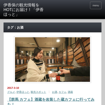
menu
タグ：お酒
2017-3-10
グルメ
,
伊香ほっと
,
観光スポット
お酒
,
カフェ
,
酒蔵
【群馬 カフェ】酒蔵を改装した蔵カフェに行ってみ
た！