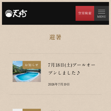
メ
イ
空室検索
MENU
ン
コ
ン
避暑
テ
ン
ツ
へ
7月18日(土)プールオー
お知らせ
移
プンしました♪
動
2026年7月19日
投稿日