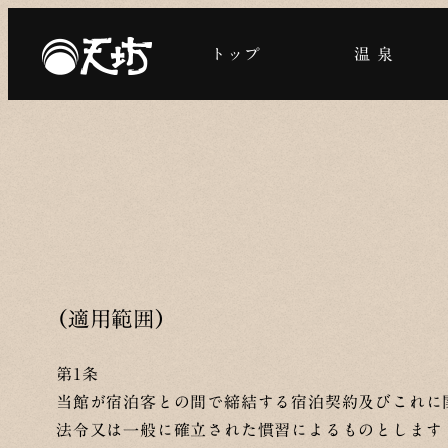
メ
イ
トップ
温 泉
ン
コ
ン
テ
ン
ツ
へ
移
動
（適用範囲）
第1条
当館が宿泊客との間で締結する宿泊契約及びこれに
法令又は一般に確立された慣習によるものとします