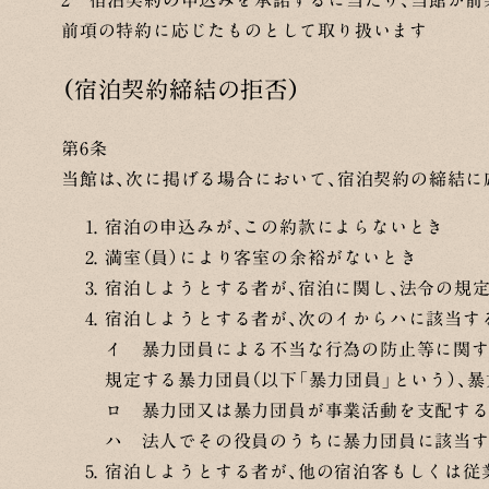
2 宿泊契約の申込みを承諾するに当たり、当館が前
前項の特約に応じたものとして取り扱います
（宿泊契約締結の拒否）
第6条
当館は、次に掲げる場合において、宿泊契約の締結
宿泊の申込みが、この約款によらないとき
満室（員）により客室の余裕がないとき
宿泊しようとする者が、宿泊に関し、法令の規
宿泊しようとする者が、次のイからハに該当す
イ 暴力団員による不当な行為の防止等に関する法
規定する暴力団員（以下「暴力団員」という）、
ロ 暴力団又は暴力団員が事業活動を支配す
ハ 法人でその役員のうちに暴力団員に該当
宿泊しようとする者が、他の宿泊客もしくは従