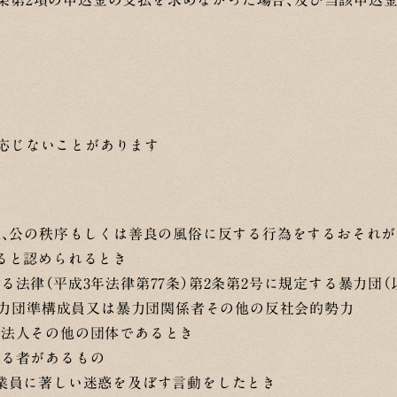
条第2項の申込金の支払を求めなかった場合、及び当該申込
に応じないことがあります
定、公の秩序もしくは善良の風俗に反する行為をするおそれ
ると認められるとき
律（平成3年法律第77条）第2条第2号に規定する暴力団（以
暴力団準構成員又は暴力団関係者その他の反社会的勢力
る法人その他の団体であるとき
する者があるもの
業員に著しい迷惑を及ぼす言動をしたとき