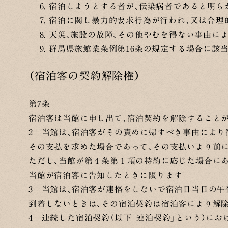
宿泊しようとする者が、伝染病者であると明ら
宿泊に関し暴力的要求行為が行われ、又は合理
天災、施設の故障、その他やむを得ない事由に
群馬県旅館業条例第16条の規定する場合に該
（宿泊客の契約解除権）
第7条
宿泊客は当館に申し出て、宿泊契約を解除すること
2 当館は、宿泊客がその責めに帰すべき事由により
その支払を求めた場合であって、その支払いより前に
ただし、当館が第４条第１項の特約に応じた場合に
当館が宿泊客に告知したときに限ります
3 当館は、宿泊客が連格をしないで宿泊日当日の午
到着しないときは、その宿泊契約は宿泊客により解
4 連続した宿泊契約（以下「連泊契約」という）に