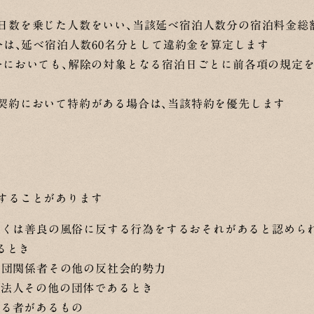
泊日数を乗じた人数をいい、当該延べ宿泊人数分の宿泊料金総
合は、延べ宿泊人数60名分として違約金を算定します
合においても、解除の対象となる宿泊日ごとに前各項の規定
契約において特約がある場合は、当該特約を優先します
することがあります
しくは善良の風俗に反する行為をするおそれがあると認めら
るとき
力団関係者その他の反社会的勢力
る法人その他の団体であるとき
する者があるもの