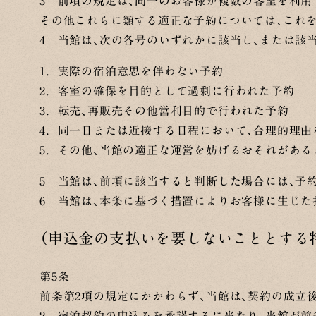
3 前項の規定は、同一のお客様が複数の客室を利
その他これらに類する適正な予約については、これ
4 当館は、次の各号のいずれかに該当し、または
1．実際の宿泊意思を伴わない予約
2．客室の確保を目的として過剰に行われた予約
3．転売、再販売その他営利目的で行われた予約
4．同一日または近接する日程において、合理的理
5．その他、当館の適正な運営を妨げるおそれがあ
5 当館は、前項に該当すると判断した場合には、予
6 当館は、本条に基づく措置によりお客様に生じた
（申込金の支払いを要しないこととする
第5条
前条第2項の規定にかかわらず、当館は、契約の成