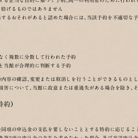
用する正当な目的に基づく予約、同一の利用者のために行われ
を妨げるものではありません
該当するおそれがあると認めた場合には、当該予約を不適切な
由なく複数に分散して行われた予約
ると当館が合理的に判断する予約
約内容の確認、変更または取消しを行うことができるものと
損害について、当館に故意または重過失がある場合を除き、
特約）
立後同項の申込金の支払を要しないこととする特約に応じるこ