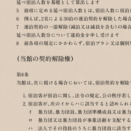
延べ宿泊人数を基礎として算出します
5 前項に定める延べ宿泊人数とは、宿泊人数に宿
6 例えば、2名による30泊の連泊契約を解除した場
7 連泊契約の一部解除（減泊又は減員を含む）の場
延べ宿泊人数分について違約金を申し受けます
8 前各項の規定にかかわらず、宿泊プラン又は個別
（当館の契的解除権）
第8条
当館は、次に掲ける場合においては、宿泊契約を解除
宿泊客が宿泊に関し、法令の規定、公の秩序若
宿泊客が、次のイからハに該当すると認められ
イ 暴力団、暴力団員、暴力団準構成員又は暴
ロ 暴力団又は暴力団員が事業活動を支配す
ハ 法人でその役員のうちに暴力団員に該当