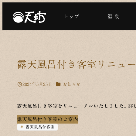
メ
イ
トップ
温 泉
ン
コ
ン
テ
ン
露天風呂付き客室リニュ
ツ
へ
移
カテゴリー
2024年5月25日
お知らせ
投稿日
動
露天風呂付き客室をリニューアルいたしました。詳
露天風呂付き客室のご案内
露天風呂付客室