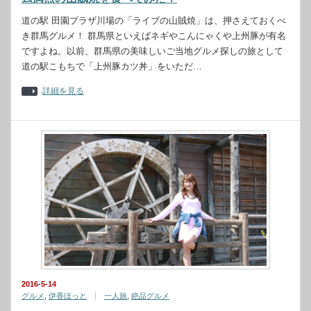
道の駅 田園プラザ川場の「ライブの山賊焼」は、押さえておくべ
き群馬グルメ！ 群馬県といえばネギやこんにゃくや上州豚が有名
ですよね。以前、群馬県の美味しいご当地グルメ探しの旅として
道の駅こもちで「上州豚カツ丼」をいただ…
詳細を見る
2016-5-14
グルメ
,
伊香ほっと
一人旅
,
絶品グルメ