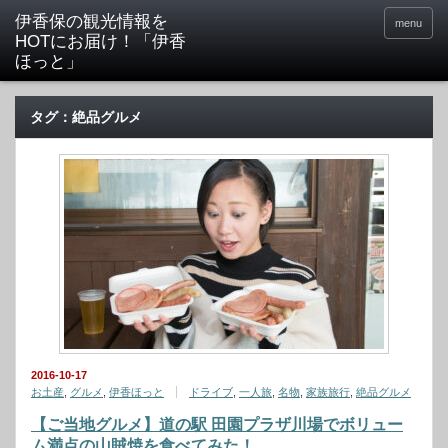
menu
タグ：絶品グルメ
2016-10-17
お土産
,
グルメ
,
伊香ほっと
ドライブ
,
一人旅
,
名物
,
家族旅行
,
絶品グルメ
【ご当地グルメ】道の駅 田園プラザ川場でボリュー
ム満点の山賊焼を食べてみた！