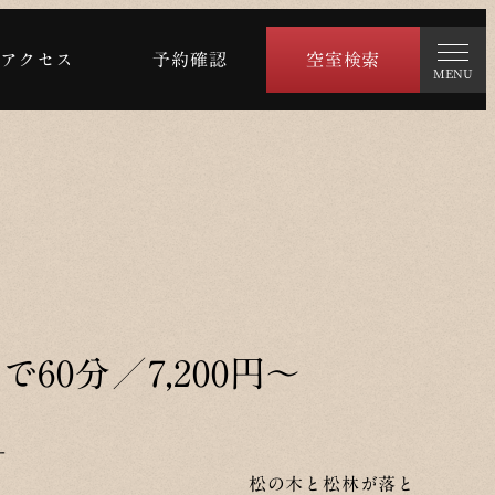
アクセス
予約確認
空室検索
MENU
60分／7,200円～
ー
の木と松林が落と