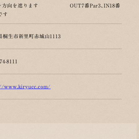
ン方向を遮ります OUT7番Par3、IN18番
です
県桐生市新里町赤城山1113
74-8111
://www.kiryucc.com/