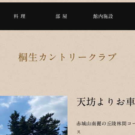
料 理
部 屋
館内施設
桐生カントリークラブ
天坊よりお車で
赤城山南麗の丘陵林間コ
ス 松