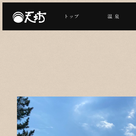
メ
イ
トップ
温 泉
ン
コ
ン
テ
ン
ツ
へ
移
動