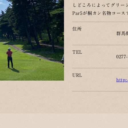
しどころによってグリー
Par5が桐カン名物コース
住所
群馬
TEL
0277-
URL
http